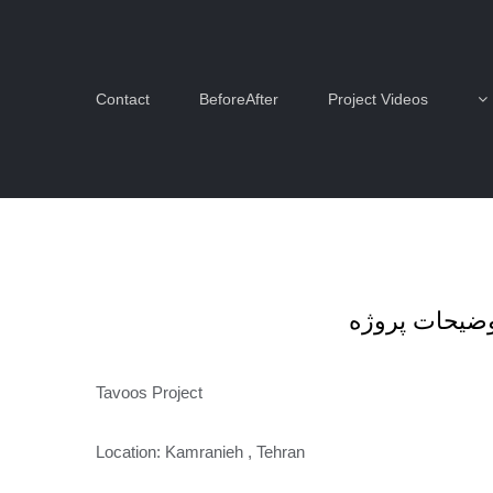
Contact
BeforeAfter
Project Videos
ضیحات پروژه
Tavoos Project
Location: Kamranieh , Tehran